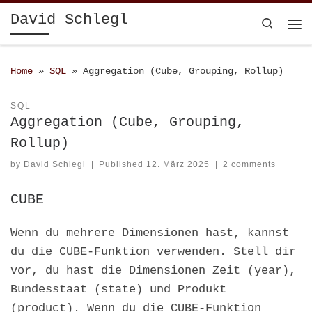
David Schlegl
Skip to content
Search
Home
»
SQL
»
Aggregation (Cube, Grouping, Rollup)
SQL
Aggregation (Cube, Grouping,
Rollup)
by
David Schlegl
|
Published
12. März 2025
|
2 comments
CUBE
Wenn du mehrere Dimensionen hast, kannst
du die CUBE-Funktion verwenden. Stell dir
vor, du hast die Dimensionen Zeit (year),
Bundesstaat (state) und Produkt
(product). Wenn du die CUBE-Funktion