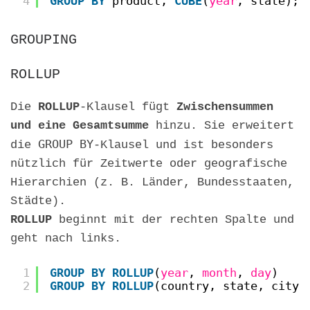
4
GROUP
BY
product, 
CUBE
(
year
, state);
GROUPING
ROLLUP
Die
ROLLUP
-Klausel fügt
Zwischensummen
und eine Gesamtsumme
hinzu. Sie erweitert
GROUP BY
die
-Klausel und ist besonders
nützlich für Zeitwerte oder geografische
Hierarchien (z. B. Länder, Bundesstaaten,
Städte).
ROLLUP
beginnt mit der rechten Spalte und
geht nach links.
1
GROUP
BY
ROLLUP
(
year
, 
month
, 
day
)
2
GROUP
BY
ROLLUP
(country, state, city)