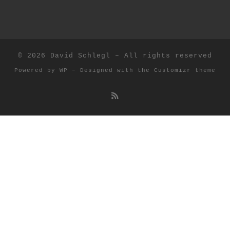
© 2026
David Schlegl
– All rights reserved
Powered by
WP
– Designed with the
Customizr theme