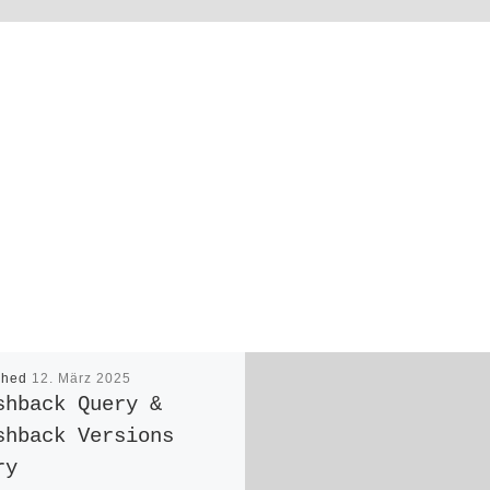
shed
12. März 2025
shback Query &
shback Versions
ry