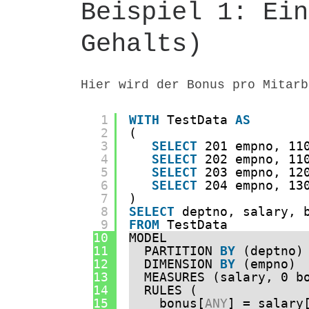
Beispiel 1: Ein
Gehalts)
Hier wird der Bonus pro Mitarb
1
WITH
TestData 
AS
2
(
3
SELECT
201 empno, 11
4
SELECT
202 empno, 11
5
SELECT
203 empno, 12
6
SELECT
204 empno, 13
7
)
8
SELECT
deptno, salary, 
9
FROM
TestData 
10
MODEL
11
PARTITION 
BY
(deptno)
12
DIMENSION 
BY
(empno) 
13
MEASURES (salary, 0 b
14
RULES (
15
bonus[
ANY
] = salary