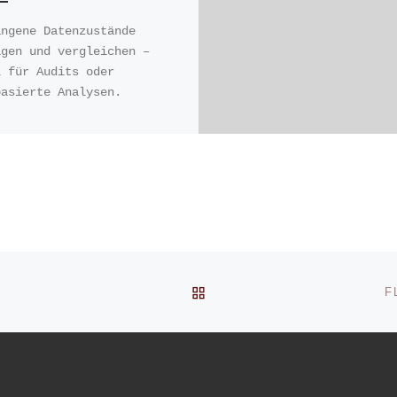
angene Datenzustände
agen und vergleichen –
l für Audits oder
basierte Analysen.
BACK TO POST LIST
F