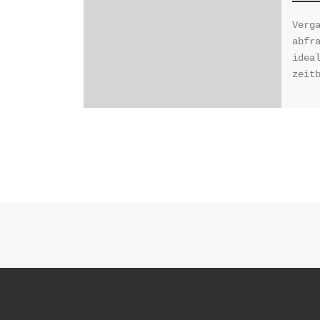
Verg
abfr
idea
zeit
Post navigation