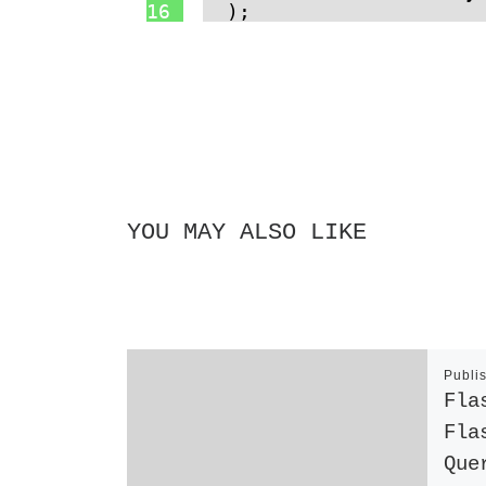
16
);
YOU MAY ALSO LIKE
Publi
Fla
Fla
Que