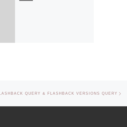
N
LASHBACK QUERY & FLASHBACK VERSIONS QUERY