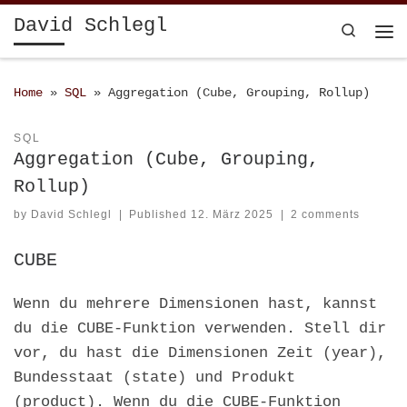
David Schlegl
Skip to content
Search
Home
»
SQL
»
Aggregation (Cube, Grouping, Rollup)
SQL
Aggregation (Cube, Grouping,
Rollup)
by
David Schlegl
|
Published
12. März 2025
|
2 comments
CUBE
Wenn du mehrere Dimensionen hast, kannst
du die CUBE-Funktion verwenden. Stell dir
vor, du hast die Dimensionen Zeit (year),
Bundesstaat (state) und Produkt
(product). Wenn du die CUBE-Funktion