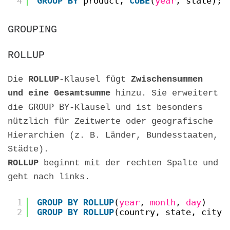
4
GROUP
BY
product, 
CUBE
(
year
, state);
GROUPING
ROLLUP
Die
ROLLUP
-Klausel fügt
Zwischensummen
und eine Gesamtsumme
hinzu. Sie erweitert
GROUP BY
die
-Klausel und ist besonders
nützlich für Zeitwerte oder geografische
Hierarchien (z. B. Länder, Bundesstaaten,
Städte).
ROLLUP
beginnt mit der rechten Spalte und
geht nach links.
1
GROUP
BY
ROLLUP
(
year
, 
month
, 
day
)
2
GROUP
BY
ROLLUP
(country, state, city)