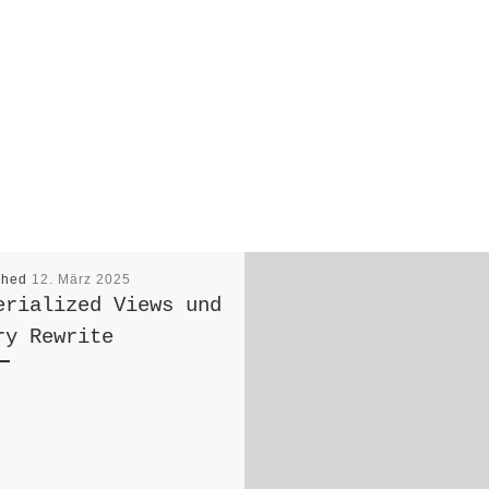
shed
12. März 2025
erialized Views und
ry Rewrite